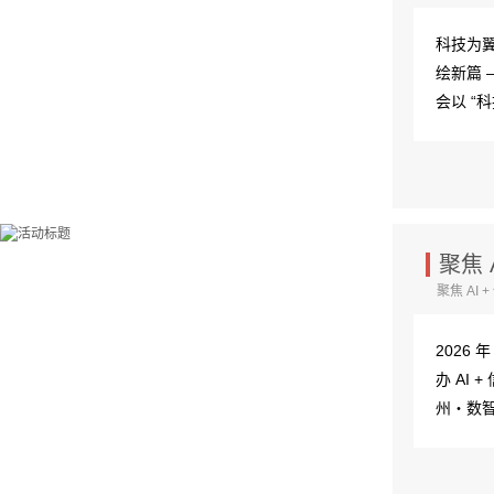
科技为
绘新篇 
会以 “
聚焦 
聚焦 AI 
2026
办 AI
州・数智