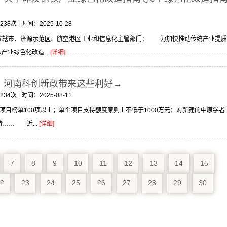
次 | 时间：2025-10-28
号各省辖市、济源示范区、航空港区工业和信息化主管部门： 为加快推动传统产业提质
业绿色化改造...
[详细]
元！河南科创新政带来这些利好→
次 | 时间：2025-08-11
目榜单100项以上；单个项目支持额度原则上不低于1000万元；对新建的中原学者
…… 近...
[详细]
7
8
9
10
11
12
13
14
15
2
23
24
25
26
27
28
29
30