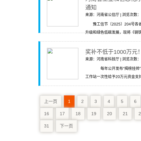
通知
来源：河南省公信厅 | 浏览次数：238
豫工信节〔2025〕204
升级和绿色低碳发展，现将《钢铁产
奖补不低于1000万
来源：河南省科技厅 | 浏览次数：234
每年公开发布“揭榜挂帅”项
工作站一次性给予20万元资金支持
上一页
1
2
3
4
5
6
16
17
18
19
20
21
2
31
下一页