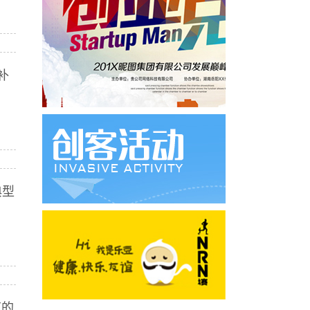
补
典型
南的