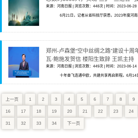
来源：河南日报 | 浏览次数：448次 | 时间：2023-06-28
6月21日，记者从省科技厅获悉，2023年度河南
郑州-卢森堡“空中丝绸之路”建设十周
瓦·鲍施发贺信 楼阳生致辞 王凯主持
来源：河南日报 | 浏览次数：449次 | 时间：2023-06-14
十年奋飞连通中欧，共建共享再启新程。6月14日，
上一页
1
2
3
4
5
6
7
8
9
16
17
18
19
20
21
22
23
24
31
32
33
34
下一页