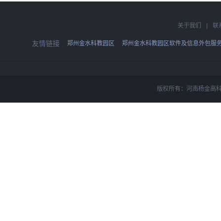
关于我们
|
联
友情链接
郑州金水科教园区
郑州金水科教园区软件及信息外包服
版权所有：河南杨金高科技