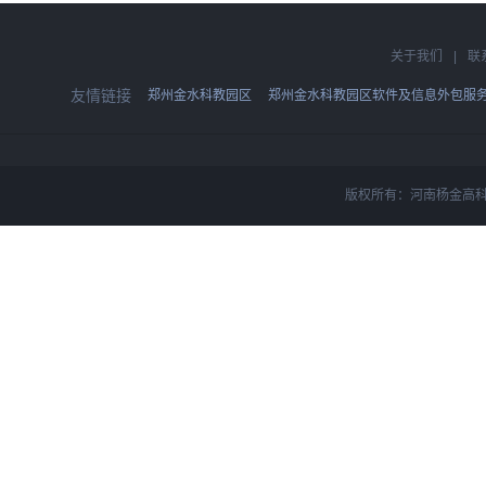
关于我们
|
联
友情链接
郑州金水科教园区
郑州金水科教园区软件及信息外包服
版权所有：河南杨金高科技