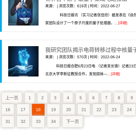
来源： | 浏览次数：619次 | 时间：2022-06-27
科技日报讯 （实习记者张佳欣）据发表在《自然
家团队设计了一个原子尺度的量子处理器，...
[详细]
我研究团队揭示电荷转移过程中核量
来源： | 浏览次数：570次 | 时间：2022-06-24
科技日报合肥6月23日电 （记者吴长锋）记者2
北京大学李新征教授合作，发现固体—...
[详细]
上一页
1
2
3
4
5
6
7
8
9
16
17
18
19
20
21
22
23
24
31
32
33
34
下一页