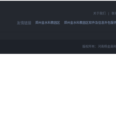
关于我们
|
联
友情链接
郑州金水科教园区
郑州金水科教园区软件及信息外包服
版权所有：河南杨金高科技