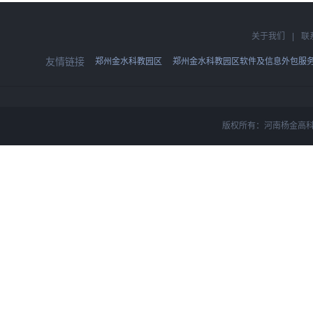
关于我们
|
联
友情链接
郑州金水科教园区
郑州金水科教园区软件及信息外包服
版权所有：河南杨金高科技