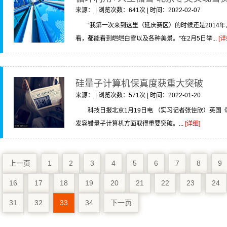
来源： | 浏览次数：641次 | 时间：2022-02-07
“我第一次来到这里（延庆赛区）的时候还是2014
看，都能看到皑皑白雪以及各种美景。”在2月5日举...
[详
硅量子计算机保真度获重大突破
来源： | 浏览次数：571次 | 时间：2022-01-20
科技日报北京1月19日电 （实习记者张佳欣）英国
发容错量子计算机方面取得重要突破。...
[详细]
上一页
1
2
3
4
5
6
7
8
9
16
17
18
19
20
21
22
23
24
31
32
33
34
下一页