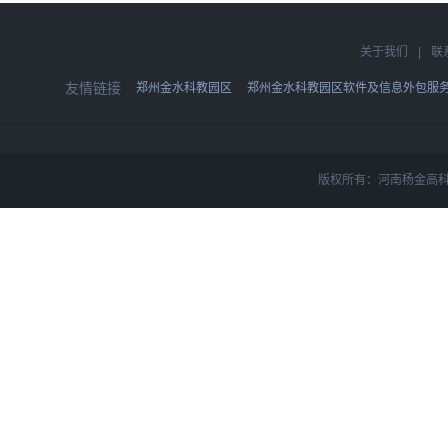
关于我们
|
联
友情链接
郑州金水科教园区
郑州金水科教园区软件及信息外包服
版权所有：河南杨金高科技