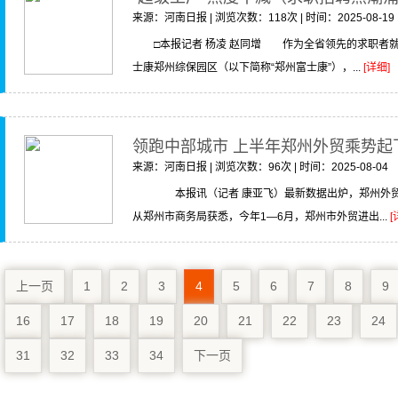
来源：河南日报 | 浏览次数：118次 | 时间：2025-08-19
□本报记者 杨凌 赵同增 作为全省领先的求职者
士康郑州综保园区（以下简称“郑州富士康”），...
[详细]
领跑中部城市 上半年郑州外贸乘势起
来源：河南日报 | 浏览次数：96次 | 时间：2025-08-04
本报讯（记者 康亚飞）最新数据出炉，郑州外贸
从郑州市商务局获悉，今年1—6月，郑州市外贸进出...
[
上一页
1
2
3
4
5
6
7
8
9
16
17
18
19
20
21
22
23
24
31
32
33
34
下一页