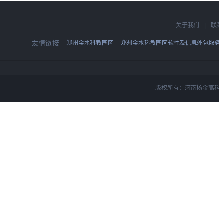
关于我们
|
联
友情链接
郑州金水科教园区
郑州金水科教园区软件及信息外包服
版权所有：河南杨金高科技