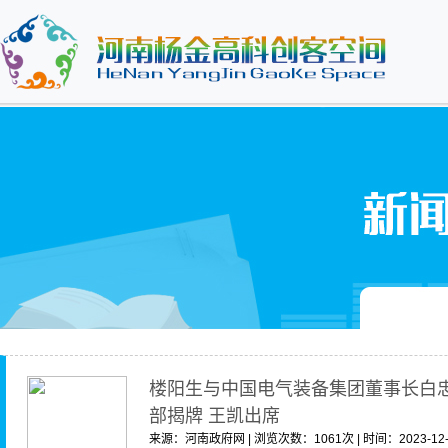
楼阳生与中国电气装备集团董事长白
部揭牌 王凯出席
来源：河南政府网 | 浏览次数：1061次 | 时间：2023-12-