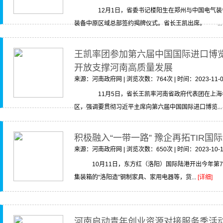
12月1日，省委书记楼阳生在郑州与中国电气装
装备中原区域总部签约揭牌仪式。省长王凯出席。 ..
王凯率团参加第六届中国国际进口博览
开放支撑河南高质量发展
来源：河南政府网 | 浏览次数：764次 | 时间：2023-11-0
11月5日，省长王凯率河南省政府代表团在上海
区，强调要贯彻习近平主席向第六届中国国际进口博览..
积极融入“一带一路” 豫企再拓TIR国
来源：河南政府网 | 浏览次数：650次 | 时间：2023-10-1
10月11日，东方红（洛阳）国际陆港开出今年第7
集装箱的“洛阳造”钢制家具、家用电器等，货...
[详细]
河南启动青年创业资源对接服务季活