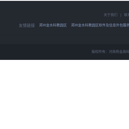
关于我们
|
联
友情链接
郑州金水科教园区
郑州金水科教园区软件及信息外包服
版权所有：河南杨金高科技