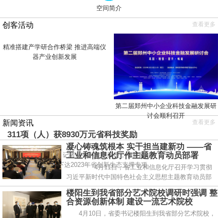
空间简介
创客活动
查看更多
精准搭建产学研合作桥梁 推进高端仪
器产业创新发展
第二届郑州中小企业科技金融发展研
讨会顺利召开
新闻资讯
查看更多
311项（人）获8930万元省科技奖励
凝心铸魂筑根本 实干担当建新功 ——省
工业和信息化厅作主题教育动员部署
4月12日，记者从省科技厅获悉，省财政
厅、省科技厅联合下达2023年省创新生态支撑专项
4月11日，省工业和信息化厅召开学习贯彻
（省
习近平新时代中国特色社会主义思想主题教育动员部
署
楼阳生到我省部分艺术院校调研时强调 整
合资源创新体制 建设一流艺术院校
4月10日，省委书记楼阳生到我省部分艺术院校，