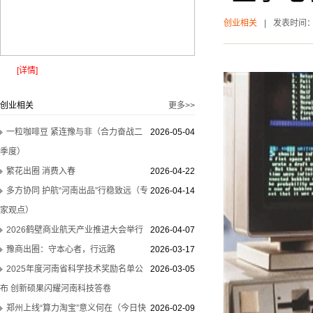
创业相关
|
发表时间
[详情]
创业相关
更多>>
一粒咖啡豆 紧连豫与非（合力奋战二
2026-05-04
季度）
繁花出圈 消费入春
2026-04-22
多方协同 护航“河南出品”行稳致远（专
2026-04-14
家观点）
2026鹤壁商业航天产业推进大会举行
2026-04-07
豫商出圈：守本心者，行远路
2026-03-17
2025年度河南省科学技术奖励名单公
2026-03-05
布 创新硕果闪耀河南科技答卷
郑州上线“算力淘宝”意义何在（今日快
2026-02-09