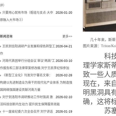
评）
只要用心就有市场（枢纽与支点·大中
2026-01-20
原融入大市场②）
新闻咨询
更多>>
几十年来，斯蒂
图片来源：Triton/Kob
王凯到信阳调研产业发展和绿色转型工
2026-04-21
作
科技日
河南代表团举行分组会议 审议“两高”工
2026-03-10
理学家斯
作报告和三部法律草案修改稿 刘宁王凯李纪恒参加
致一些人
《新型工业化》刊发刘宁署名文章：
2026-02-28
现在，来
构建以先进制造业为骨干的现代化产业体系 为制造强
国网络强国建设贡献河南力量
明黑洞具
刘宁到洛阳市调研推动工作时强调 激
2026-02-10
确，这将
活科技创新内生动力 提升民生保障服务效能
苏塞克
十一届省纪委六次全会召开 刘宁讲话
2026-01-19