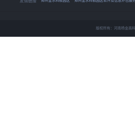
友情链接
郑州金水科教园区
郑州金水科教园区软件及信息外包服
版权所有：河南杨金高科技