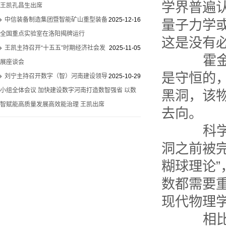
学界普遍
王凯孔昌生出席
中信装备制造集团暨智能矿山重型装备
2025-12-16
量子力学
全国重点实验室在洛阳揭牌运行
这是没有必
王凯主持召开“十五五”时期经济社会发
2025-11-05
霍金提
展座谈会
是守恒的
刘宁主持召开数字（智）河南建设领导
2025-10-29
小组全体会议 加快建设数字河南打造数智强省 以数
黑洞，该
智赋能高质量发展高效能治理 王凯出席
去向。
科学家
洞之前被完
糊球理论
数都需要
现代物理
相比之