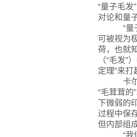
“量子毛
对论和量
“量子
可被视为
荷，也就
（“毛发”
定理”来打
卡尔梅
“毛茸茸
下微弱的
过程中保
但内部组
“我们