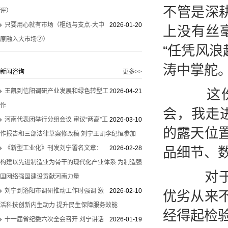
不管是深耕
评）
上没有丝
只要用心就有市场（枢纽与支点·大中
2026-01-20
原融入大市场②）
“任凭风
涛中掌舵
新闻咨询
更多>>
这份底
王凯到信阳调研产业发展和绿色转型工
2026-04-21
作
会，我走
河南代表团举行分组会议 审议“两高”工
2026-03-10
的露天位
作报告和三部法律草案修改稿 刘宁王凯李纪恒参加
品细节、
《新型工业化》刊发刘宁署名文章：
2026-02-28
构建以先进制造业为骨干的现代化产业体系 为制造强
对于习
国网络强国建设贡献河南力量
优劣从来
刘宁到洛阳市调研推动工作时强调 激
2026-02-10
活科技创新内生动力 提升民生保障服务效能
经得起检验
十一届省纪委六次全会召开 刘宁讲话
2026-01-19