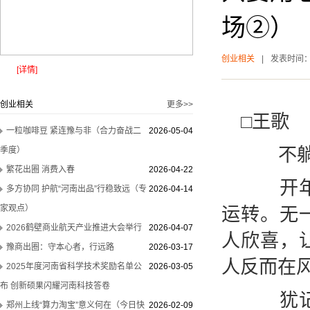
场②）
创业相关
|
发表时间
[详情]
创业相关
更多>>
□王歌
一粒咖啡豆 紧连豫与非（合力奋战二
2026-05-04
不躺在
季度）
繁花出圈 消费入春
2026-04-22
开年之
多方协同 护航“河南出品”行稳致远（专
2026-04-14
运转。无
家观点）
2026鹤壁商业航天产业推进大会举行
2026-04-07
人欣喜，
豫商出圈：守本心者，行远路
2026-03-17
人反而在
2025年度河南省科学技术奖励名单公
2026-03-05
布 创新硕果闪耀河南科技答卷
犹记得
郑州上线“算力淘宝”意义何在（今日快
2026-02-09