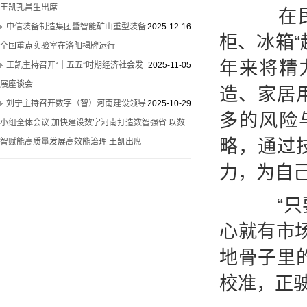
在民权
王凯孔昌生出席
中信装备制造集团暨智能矿山重型装备
2025-12-16
柜、冰箱
全国重点实验室在洛阳揭牌运行
年来将精
王凯主持召开“十五五”时期经济社会发
2025-11-05
展座谈会
造、家居
刘宁主持召开数字（智）河南建设领导
2025-10-29
多的风险
小组全体会议 加快建设数字河南打造数智强省 以数
略，通过
智赋能高质量发展高效能治理 王凯出席
力，为自
“只要
心就有市
地骨子里
校准，正