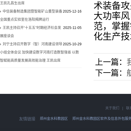
术装备攻
王凯孔昌生出席
中信装备制造集团暨智能矿山重型装备
2025-12-16
大功率风
全国重点实验室在洛阳揭牌运行
范，掌握
王凯主持召开“十五五”时期经济社会发
2025-11-05
化生产技
展座谈会
刘宁主持召开数字（智）河南建设领导
2025-10-29
小组全体会议 加快建设数字河南打造数智强省 以数
上一篇：
智赋能高质量发展高效能治理 王凯出席
下一篇：
关于我们
|
联
友情链接
郑州金水科教园区
郑州金水科教园区软件及信息外包服