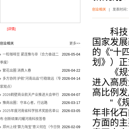
创业相关
|
发表时间
科技日报
[详情]
国家发展
创业相关
更多>>
的《“十
一粒咖啡豆 紧连豫与非（合力奋战二
2026-05-04
划》）正
季度）
《规划》
繁花出圈 消费入春
2026-04-22
多方协同 护航“河南出品”行稳致远（专
2026-04-14
进入高质
家观点）
高比例发
2026鹤壁商业航天产业推进大会举行
2026-04-07
“《规划
豫商出圈：守本心者，行远路
2026-03-17
年非化石
2025年度河南省科学技术奖励名单公
2026-03-05
布 创新硕果闪耀河南科技答卷
方面的主
郑州上线“算力淘宝”意义何在（今日快
2026-02-09