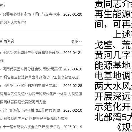
责同志介
评）
再生能源
只要用心就有市场（枢纽与支点·大中
2026-01-20
间，可再
原融入大市场②）
上述有
新闻咨询
更多>>
戈壁、荒
黄河几字
王凯到信阳调研产业发展和绿色转型工
2026-04-21
作
能源基地
河南代表团举行分组会议 审议“两高”工
2026-03-10
电基地调
作报告和三部法律草案修改稿 刘宁王凯李纪恒参加
两大水风
《新型工业化》刊发刘宁署名文章：
2026-02-28
开展深远
构建以先进制造业为骨干的现代化产业体系 为制造强
国网络强国建设贡献河南力量
示范化开
刘宁到洛阳市调研推动工作时强调 激
2026-02-10
北部湾5
活科技创新内生动力 提升民生保障服务效能
《规划
十一届省纪委六次全会召开 刘宁讲话
2026-01-19