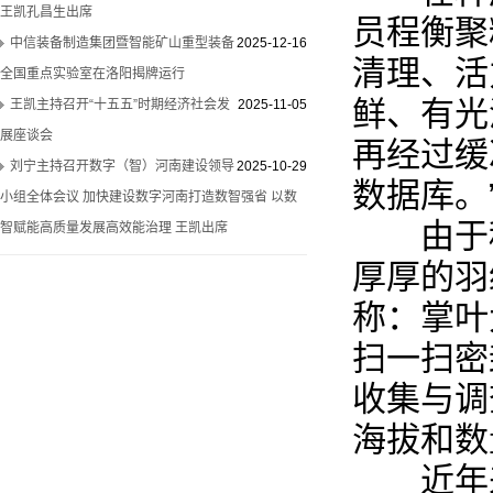
王凯孔昌生出席
员程衡聚
中信装备制造集团暨智能矿山重型装备
2025-12-16
清理、活
全国重点实验室在洛阳揭牌运行
鲜、有光
王凯主持召开“十五五”时期经济社会发
2025-11-05
展座谈会
再经过缓
刘宁主持召开数字（智）河南建设领导
2025-10-29
数据库。
小组全体会议 加快建设数字河南打造数智强省 以数
由于种
智赋能高质量发展高效能治理 王凯出席
厚厚的羽
称：掌叶
扫一扫密
收集与调
海拔和数
近年来