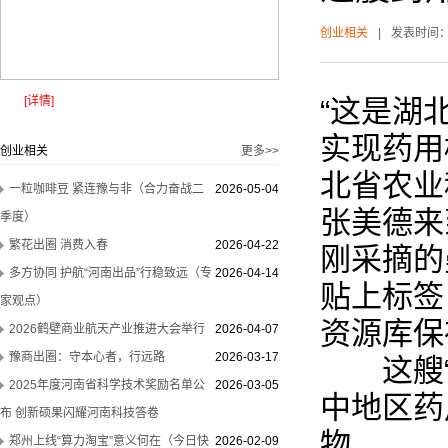
创业相关
|
发表时间
[详情]
“这是湖
实现药用
创业相关
更多>>
北省农业
一粒咖啡豆 紧连豫与非（合力奋战二
2026-05-04
张美德来
季度）
繁花出圈 消费入春
2026-04-22
刚采摘的
多方协同 护航“河南出品”行稳致远（专
2026-04-14
贴上标签
家观点）
资源库保
2026鹤壁商业航天产业推进大会举行
2026-04-07
豫商出圈：守本心者，行远路
2026-03-17
这艘“种
2025年度河南省科学技术奖励名单公
2026-03-05
中地区药
布 创新硕果闪耀河南科技答卷
物。
郑州上线“算力淘宝”意义何在（今日快
2026-02-09