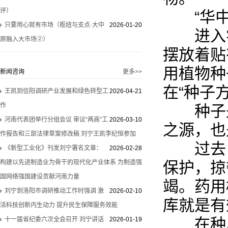
评）
“华中
只要用心就有市场（枢纽与支点·大中
2026-01-20
进入零
原融入大市场②）
摆放着贴
用植物种
新闻咨询
更多>>
在“种子
王凯到信阳调研产业发展和绿色转型工
2026-04-21
作
种子是
河南代表团举行分组会议 审议“两高”工
2026-03-10
之源，也
作报告和三部法律草案修改稿 刘宁王凯李纪恒参加
过去，
《新型工业化》刊发刘宁署名文章：
2026-02-28
构建以先进制造业为骨干的现代化产业体系 为制造强
保护，掠
国网络强国建设贡献河南力量
竭。药用
刘宁到洛阳市调研推动工作时强调 激
2026-02-10
库就是有
活科技创新内生动力 提升民生保障服务效能
在种质
十一届省纪委六次全会召开 刘宁讲话
2026-01-19