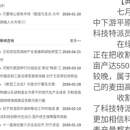
【典
评）
七月的
只要用心就有市场（枢纽与支点·大中
2026-01-20
中下游平
原融入大市场②）
科技特派
新闻咨询
更多>>
在绿色
王凯到信阳调研产业发展和绿色转型工
2026-04-21
正在把收
作
亩产达55
河南代表团举行分组会议 审议“两高”工
2026-03-10
较晚，属
作报告和三部法律草案修改稿 刘宁王凯李纪恒参加
《新型工业化》刊发刘宁署名文章：
2026-02-28
己的麦田
构建以先进制造业为骨干的现代化产业体系 为制造强
收割的
国网络强国建设贡献河南力量
了科技特派
刘宁到洛阳市调研推动工作时强调 激
2026-02-10
活科技创新内生动力 提升民生保障服务效能
更加相信
十一届省纪委六次全会召开 刘宁讲话
2026-01-19