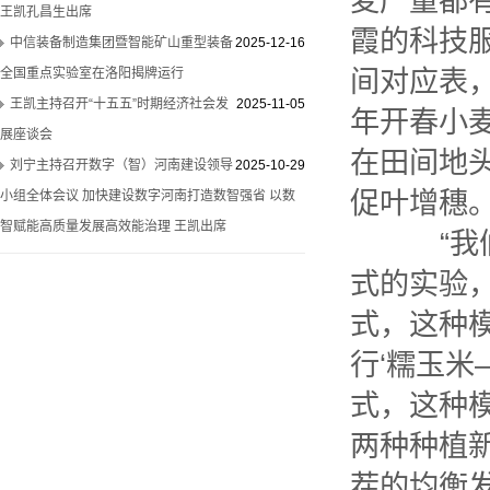
麦产量都
王凯孔昌生出席
霞的科技
中信装备制造集团暨智能矿山重型装备
2025-12-16
间对应表
全国重点实验室在洛阳揭牌运行
王凯主持召开“十五五”时期经济社会发
2025-11-05
年开春小
展座谈会
在田间地
刘宁主持召开数字（智）河南建设领导
2025-10-29
促叶增穗
小组全体会议 加快建设数字河南打造数智强省 以数
智赋能高质量发展高效能治理 王凯出席
“我们
式的实验，
式，这种
行‘糯玉米
式，这种模
两种种植
茬的均衡发