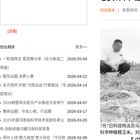
创业相关
|
发表时间
[详情]
创业相关
更多>>
一粒咖啡豆 紧连豫与非（合力奋战二
2026-05-04
季度）
繁花出圈 消费入春
2026-04-22
多方协同 护航“河南出品”行稳致远（专
2026-04-14
家观点）
2026鹤壁商业航天产业推进大会举行
2026-04-07
豫商出圈：守本心者，行远路
2026-03-17
2025年度河南省科学技术奖励名单公
2026-03-05
7月7日科技特派员
布 创新硕果闪耀河南科技答卷
科学种植糯玉米。刘
郑州上线“算力淘宝”意义何在（今日快
2026-02-09