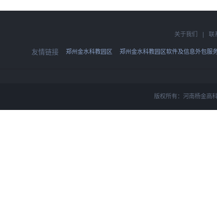
关于我们
|
联
友情链接
郑州金水科教园区
郑州金水科教园区软件及信息外包服
版权所有：河南杨金高科技