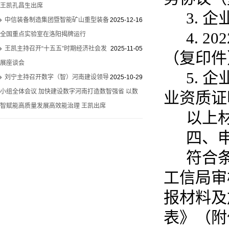
王凯孔昌生出席
3. 
中信装备制造集团暨智能矿山重型装备
2025-12-16
4. 2
全国重点实验室在洛阳揭牌运行
王凯主持召开“十五五”时期经济社会发
2025-11-05
（复印件
展座谈会
5. 
刘宁主持召开数字（智）河南建设领导
2025-10-29
小组全体会议 加快建设数字河南打造数智强省 以数
业资质证
智赋能高质量发展高效能治理 王凯出席
以上材
四、
符合条
工信局审
报材料及
表》（附