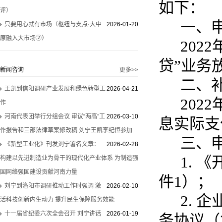
如下：
评）
一、
只要用心就有市场（枢纽与支点·大中
2026-01-20
原融入大市场②）
2022
贷”业务
新闻咨询
更多>>
二、
王凯到信阳调研产业发展和绿色转型工
2026-04-21
202
作
河南代表团举行分组会议 审议“两高”工
2026-03-10
息实际支
作报告和三部法律草案修改稿 刘宁王凯李纪恒参加
三、
《新型工业化》刊发刘宁署名文章：
2026-02-28
1. 
构建以先进制造业为骨干的现代化产业体系 为制造强
国网络强国建设贡献河南力量
件1）；
刘宁到洛阳市调研推动工作时强调 激
2026-02-10
2. 
活科技创新内生动力 提升民生保障服务效能
十一届省纪委六次全会召开 刘宁讲话
2026-01-19
务协议（