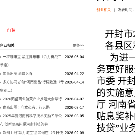
创业相关
|
发表时间
[详情]
开封市
各县区
创业相关
更多>>
为进一
一粒咖啡豆 紧连豫与非（合力奋战二
2026-05-04
季度）
务更好服
繁花出圈 消费入春
2026-04-22
市委 开
多方协同 护航“河南出品”行稳致远（专
2026-04-14
的实施意
家观点）
2026鹤壁商业航天产业推进大会举行
2026-04-07
厅 河南
豫商出圈：守本心者，行远路
2026-03-17
贴息奖补
2025年度河南省科学技术奖励名单公
2026-03-05
布 创新硕果闪耀河南科技答卷
技贷”业
郑州上线“算力淘宝”意义何在（今日快
2026-02-09