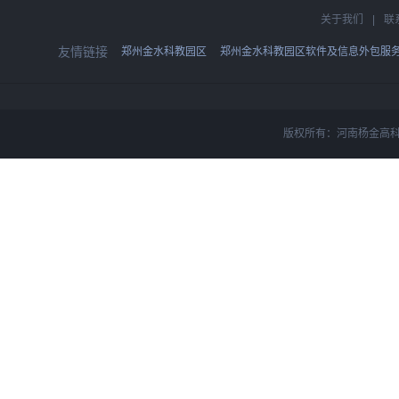
关于我们
|
联
友情链接
郑州金水科教园区
郑州金水科教园区软件及信息外包服
版权所有：河南杨金高科技