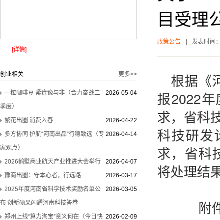
目受理
政策公告
|
发表时间
[详情]
创业相关
更多>>
根据《
报202
一粒咖啡豆 紧连豫与非（合力奋战二
2026-05-04
季度）
求，省科技
繁花出圈 消费入春
2026-04-22
科技研发
多方协同 护航“河南出品”行稳致远（专
2026-04-14
求，省科
家观点）
2026鹤壁商业航天产业推进大会举行
2026-04-07
将处理结
豫商出圈：守本心者，行远路
2026-03-17
2025年度河南省科学技术奖励名单公
2026-03-05
附件
布 创新硕果闪耀河南科技答卷
郑州上线“算力淘宝”意义何在（今日快
2026-02-09