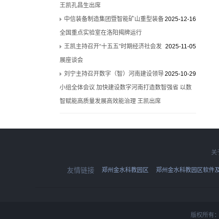
王凯孔昌生出席
中信装备制造集团暨智能矿山重型装备
2025-12-16
全国重点实验室在洛阳揭牌运行
王凯主持召开“十五五”时期经济社会发
2025-11-05
展座谈会
刘宁主持召开数字（智）河南建设领导
2025-10-29
小组全体会议 加快建设数字河南打造数智强省 以数
智赋能高质量发展高效能治理 王凯出席
关
友情链接
郑州金水科教园区
郑州金水科教园区软件
版权所有：