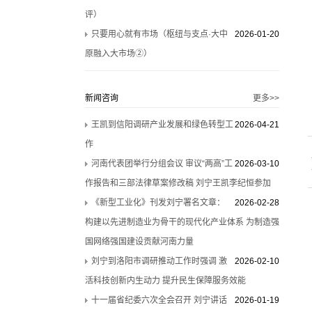
评）
只要用心就有市场（枢纽与支点·大中
2026-01-20
原融入大市场②）
新闻咨询
更多>>
王凯到信阳调研产业发展和绿色转型工
2026-04-21
作
河南代表团举行分组会议 审议“两高”工
2026-03-10
作报告和三部法律草案修改稿 刘宁王凯李纪恒参加
《新型工业化》刊发刘宁署名文章：
2026-02-28
构建以先进制造业为骨干的现代化产业体系 为制造强
国网络强国建设贡献河南力量
刘宁到洛阳市调研推动工作时强调 激
2026-02-10
活科技创新内生动力 提升民生保障服务效能
十一届省纪委六次全会召开 刘宁讲话
2026-01-19