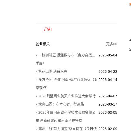
[详情]
创业相关
更多>>
一粒咖啡豆 紧连豫与非（合力奋战二
2026-05-04
季度）
繁花出圈 消费入春
2026-04-22
多方协同 护航“河南出品”行稳致远（专
2026-04-14
家观点）
2026鹤壁商业航天产业推进大会举行
2026-04-07
豫商出圈：守本心者，行远路
2026-03-17
2025年度河南省科学技术奖励名单公
2026-03-05
布 创新硕果闪耀河南科技答卷
郑州上线“算力淘宝”意义何在（今日快
2026-02-09