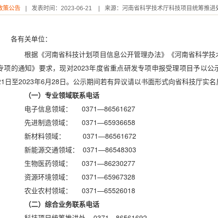
政策公告
|
发表时间：
2023-06-21
|
来源：
河南省科学技术厅科技项目统筹推进
各有关单位：
根据《河南省科技计划项目信息公开管理办法》《河南省科学技术厅
专项的通知》要求，现对2023年度省重点研发专项申报受理项目予以公示
21日至2023年6月28日。公示期间若有异议请以书面形式向省科技厅实
（一）专业领域联系电话
电子信息领域： 0371—86561627
先进制造领域： 0371—65936658
新材料领域： 0371—86561672
新能源交通领域： 0371—86548303
生物医药领域： 0371—86230277
资源环境领域： 0371—65967328
农业农村领域： 0371—65526018
（二）综合业务联系电话
科技项目统筹推进处 0371—86561692