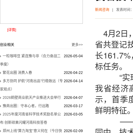
新闻咨询
|
发表时间
4月2日
[详情]
省共登记技
创业相关
更多>>
长161.
一粒咖啡豆 紧连豫与非（合力奋战二
2026-05-04
标任务。
季度）
繁花出圈 消费入春
2026-04-22
“实现
多方协同 护航“河南出品”行稳致远（专
2026-04-14
我省经济
家观点）
示，首季
2026鹤壁商业航天产业推进大会举行
2026-04-07
豫商出圈：守本心者，行远路
2026-03-17
鲜明特征
2025年度河南省科学技术奖励名单公
2026-03-05
——技
布 创新硕果闪耀河南科技答卷
同中，技术
郑州上线“算力淘宝”意义何在（今日快
2026-02-09