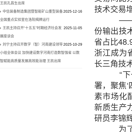
王凯孔昌生出席
技术交易
中信装备制造集团暨智能矿山重型装备
2025-12-16
——区
全国重点实验室在洛阳揭牌运行
份输出技术
王凯主持召开“十五五”时期经济社会发
2025-11-05
展座谈会
省占比48
刘宁主持召开数字（智）河南建设领导
2025-10-29
浙江成为
小组全体会议 加快建设数字河南打造数智强省 以数
长三角技
智赋能高质量发展高效能治理 王凯出席
“下一
署，聚焦
素市场化
新质生产
研员李锦
为了完