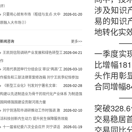
评）
涉及知识产
只要用心就有市场（枢纽与支点·大中
2026-01-20
易的知识
原融入大市场②）
地转化实
——创
新闻咨询
更多>>
一季度实现
王凯到信阳调研产业发展和绿色转型工
2026-04-21
比增幅1
作
河南代表团举行分组会议 审议“两高”工
2026-03-10
头作用彰显
作报告和三部法律草案修改稿 刘宁王凯李纪恒参加
合同增幅8
《新型工业化》刊发刘宁署名文章：
2026-02-28
——高
构建以先进制造业为骨干的现代化产业体系 为制造强
国网络强国建设贡献河南力量
突破328
刘宁到洛阳市调研推动工作时强调 激
2026-02-10
交易稳居首
活科技创新内生动力 提升民生保障服务效能
交易同比分
十一届省纪委六次全会召开 刘宁讲话
2026-01-19