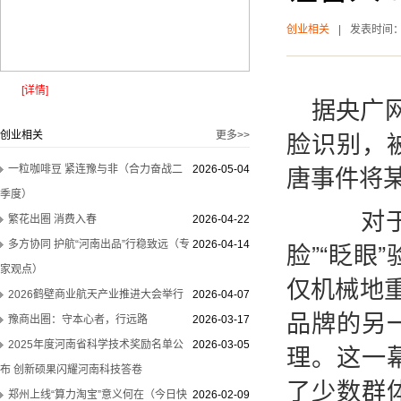
创业相关
|
发表时间
[详情]
据央广
脸识别，
创业相关
更多>>
唐事件将
一粒咖啡豆 紧连豫与非（合力奋战二
2026-05-04
季度）
对于盲
繁花出圈 消费入春
2026-04-22
脸”“眨
多方协同 护航“河南出品”行稳致远（专
2026-04-14
家观点）
仅机械地
2026鹤壁商业航天产业推进大会举行
2026-04-07
品牌的另
豫商出圈：守本心者，行远路
2026-03-17
2025年度河南省科学技术奖励名单公
2026-03-05
理。这一
布 创新硕果闪耀河南科技答卷
了少数群
郑州上线“算力淘宝”意义何在（今日快
2026-02-09