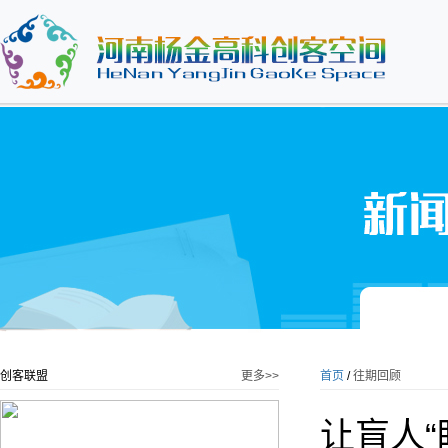
创客联盟
更多>>
首页
/
往期回顾
让盲人“