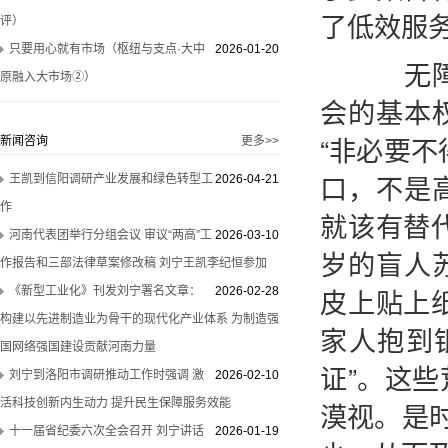
了低效服
评）
只要用心就有市场（枢纽与支点·大中
2026-01-20
无障碍
原融入大市场②）
会的基本
“非必要
新闻咨询
更多>>
口，不是
王凯到信阳调研产业发展和绿色转型工
2026-04-21
作
就该有替
河南代表团举行分组会议 审议“两高”工
2026-03-10
岁的盲人
作报告和三部法律草案修改稿 刘宁王凯李纪恒参加
皮上贴上
《新型工业化》刊发刘宁署名文章：
2026-02-28
构建以先进制造业为骨干的现代化产业体系 为制造强
家人抱到
国网络强国建设贡献河南力量
证”。这
刘宁到洛阳市调研推动工作时强调 激
2026-02-10
活科技创新内生动力 提升民生保障服务效能
漠视。是
十一届省纪委六次全会召开 刘宁讲话
2026-01-19