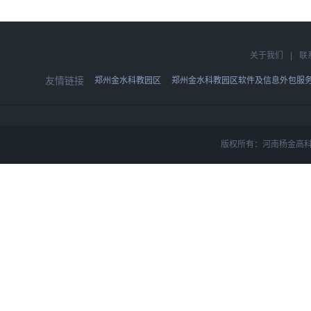
关于我们
|
联
友情链接
郑州金水科教园区
郑州金水科教园区软件及信息外包服
版权所有：河南杨金高科技